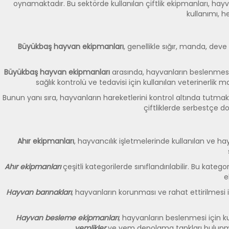
oynamaktadır. Bu sektörde kullanılan çiftlik ekipmanları, hayvan
kullanımı, 
Büyükbaş hayvan ekipmanları
, genellikle sığır, manda, deve
Büyükbaş hayvan ekipmanları
arasında, hayvanların beslenmesinde
sağlık kontrolü ve tedavisi için kullanılan veterinerlik m
Bunun yanı sıra, hayvanların hareketlerini kontrol altında tutmak i
çiftliklerde serbestçe d
Ahır ekipmanları
, hayvancılık işletmelerinde kullanılan ve hay
Ahır ekipmanları
çeşitli kategorilerde sınıflandırılabilir. Bu ka
e
Hayvan barınakları
, hayvanların korunması ve rahat ettirilmesi iç
Hayvan besleme ekipmanları
, hayvanların beslenmesi için k
yemlikler
ve yem depolama tankları bulunm