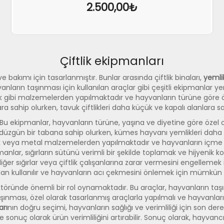
2.500,00₺
Çiftlik ekipmanları
SEPETE EKLE
İNCELE
e bakımı için tasarlanmıştır. Bunlar arasında çiftlik binaları,
yemlik
nların taşınması için kullanılan araçlar gibi çeşitli ekipmanlar ye
ik gibi malzemelerden yapılmaktadır ve hayvanların türüne göre öze
ra sahip olurken, tavuk çiftlikleri daha küçük ve kapalı alanlara sa
 Bu ekipmanlar, hayvanların türüne, yaşına ve diyetine göre özel o
düzgün bir tabana sahip olurken, kümes hayvanı yemlikleri daha küç
lastik veya metal malzemelerden yapılmaktadır ve hayvanların içme
manlar, sığırların sütünü verimli bir şekilde toplamak ve hijyenik 
diğer sığırlar veya çiftlik çalışanlarına zarar vermesini engellemek 
ından kullanılır ve hayvanların acı çekmesini önlemek için mümkün o
ktöründe önemli bir rol oynamaktadır. Bu araçlar, hayvanların taş
şınması, özel olarak tasarlanmış araçlarla yapılmalı ve hayvanları
arı
nın doğru seçimi, hayvanların sağlığı ve verimliliği için son de
ilir ve sonuç olarak ürün verimliliğini artırabilir. Sonuç olarak, hayv