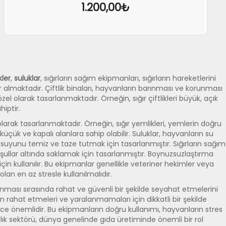
1.200,00₺
SEPETE EKLE
İNCELE
ler
,
suluklar
, sığırların sağım ekipmanları, sığırların hareketlerini
r almaktadır. Çiftlik binaları, hayvanların barınması ve korunması
l olarak tasarlanmaktadır. Örneğin, sığır çiftlikleri büyük, açık
hiptir.
larak tasarlanmaktadır. Örneğin, sığır yemlikleri, yemlerin doğru
ük ve kapalı alanlara sahip olabilir. Suluklar, hayvanların su
 suyunu temiz ve taze tutmak için tasarlanmıştır. Sığırların sağım
koşullar altında saklamak için tasarlanmıştır. Boynuzsuzlaştırma
için kullanılır. Bu ekipmanlar genellikle veteriner hekimler veya
lan en az stresle kullanılmalıdır.
ınması sırasında rahat ve güvenli bir şekilde seyahat etmelerini
n rahat etmeleri ve yaralanmamaları için dikkatli bir şekilde
rece önemlidir. Bu ekipmanların doğru kullanımı, hayvanların stres
ancılık sektörü, dünya genelinde gıda üretiminde önemli bir rol