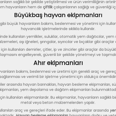
ların sağlıklı bir şekilde yetiştirilmesi ve ürün verimliliğinin ar
hem hayvanların hem de
çiftlik
çalışanlarının sağlığı ve güvenliği iç
Büyükbaş hayvan ekipmanları
 gibi büyük hayvanların bakımı, beslenmesi ve yönetimi için kullanı
hayvancılık işletmelerinde sıklıkla kullanılır.
 kullanılan yemlikler, suluklar, otomatik yem dağıtıcılar, yem silol
alzemeleri, aşı iğneleri, şırıngalar, sıyırıcılar ve bıçaklar gibi ara
çin kullanılan demirler, çitler, ip ve zincirler gibi araçlar da bü
olaşmasını engelleyerek, güvenli bir şekilde yönetmeyi ve taşıma
Ahır ekipmanları
vanların bakımı, beslenmesi ve üretimi için gerekli araç ve gereçler
sağlanması ve verimli bir işletme yönetimi için oldukça önemlidir
tegoriler arasında hayvan barınakları, hayvan besleme ekipmanları
kipmanları, yem depolama ve dağıtım ekipmanları bulunmaktadı
in kullanılan ekipmanlardır. Bu ekipmanlar, hayvanların sağlıklı bir 
metal veya beton malzemelerden yapılır.
ullanılan araç ve gereçleri ifade eder. Bu ekipmanlar arasında
yem
aktadır.
Hayvan besleme ekipmanları
, hayvanların doğru ve yete