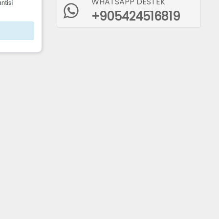
WHATSAPP DESTEK
+905424516819