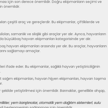
tırılması için son derece önemlidir. Doğru ekipmanların seçimi ve
in önemlidir.
lan çeşitli araç ve gereçlerdir. Bu ekipmanlar, çiftliklerde ve
arı, samanlık ve silajlık gibi araçlar yer alır. Ayrıca, hayvanların
çlar da büyükbaş hayvan ekipmanları kategorisinde yer alır.
yükbaş hayvan ekipmanları arasında yer alır. Bu araçlar, hayvanların
larını sağlamayı amaçlar.
i ifade eder. Bu ekipmanlar, sağlıklı hayvan yetiştiriciliğinin
.
, süt sağım ekipmanları, hayvan hijyen ekipmanları, hayvan taşıma
r.
şekilde yetiştirilmesi için önemlidir. Barınaklar, genellikle ahşap,
likler
,
yem karıştırıcılar,
otomatik yem dağıtım sistemleri
,
sulu
rli beslenmesinin sağlanması için önemlidir.