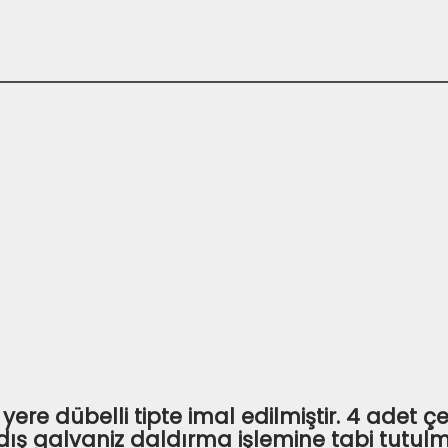
re dübelli tipte imal edilmiştir. 4 adet çe
-dış galvaniz daldırma işlemine tabi tutulm