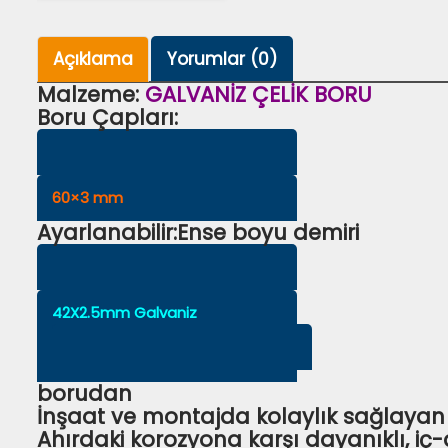
Açıklama
Yorumlar (0)
Malzeme:
GALVANİZ ÇELİK BORU
Boru Çapları:
60×3 mm
Ayarlanabilir:Ense boyu demiri
42X2.5mm Galvaniz
borudan
İnşaat ve montajda kolaylık sağlayan ye
Ahırdaki korozyona karşı dayanıklı, iç