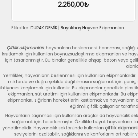
2.250,00₺
Etiketler:
DURAK DEMİRİ
,
Büyükbaş Hayvan Ekipmanları
SEPETE EKLE
İNCELE
Çiftlik ekipmanları
, hayvanların beslenmesi, barınması, sağlığı v
kısıtlamak için kullanılan boynuzsuzlaştırma ekipmanları ve hayva
için tasarlanmıştır. Bu binalar genellikle ahşap, beton veya çel
alanla
Yemlikler, hayvanların beslenmesi için kullanılan ekipmanlardır.
miktarda ve doğru şekilde dağıtılmasını sağlamak için geniş, 
ihtiyacını karşılamak için kullanılır. Bu ekipmanlar genellikle p
ekipmanları, süt üretimi için kullanılan ekipmanlardır. Bu ekip
ekipmanları, sığırların hareketlerini kısıtlamak ve hayvanların 
eğitimli çiftlik çalışanlar taraf
Hayvanların taşınması için kullanılan araçlar da hayvancılık se
sağlamak için tasarlanmıştır. Özellikle büyük hayvanların ta
yönetilmelidir. Hayvancılık sektöründe kullanılan
çiftlik ekipmanl
seviyelerini azaltabilir, sağlıklarını ve konforlarını artırab