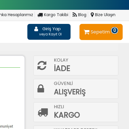
ka Hesaplarımız
Kargo Takibi
Blog
Bize Ulaşın
Giriş Yap
0
Sepetim
veya Kayıt Ol
KOLAY
İADE
GÜVENLİ
ALIŞVERİŞ
HIZLI
KARGO