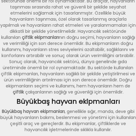
sektöründe önemli bir rol oynamaktadır. Bu araçlar, hayvanların
taşınması sırasında rahat ve güvenli bir şekilde seyahat
etmelerini sağlamak için tasarlanmıştır. Özellikle büyük
hayvanların taşınması, özel olarak tasarlanmış araçlarla
yapılmalı ve hayvanların rahat etmeleri ve yaralanmamaları için
dikkatli bir şekilde yönetilmelidir. Hayvancılık sektöründe
kullanılan
çiftlik ekipmanları
nın doğru seçimi, hayvanların sağlığı
ve verimliliği için son derece önemlidir. Bu ekipmanların doğru
kullanımı, hayvanların stres seviyelerini azaltabilir, sağlıklarını ve
konforlarını artırabilir ve sonuç olarak ürün verimliliğini artırabilir.
Sonuç olarak, hayvancılık sektörü, dünya genelinde gıda
üretiminde önemli bir rol oynamaktadır. Bu sektörde kullanılan
çiftlik ekipmanları, hayvanların sağlıklı bir şekilde yetiştirilmesi ve
ürün verimliliğinin artırılması için son derece önemlidir. Doğru
ekipmanların seçimi ve kullanımı, hem hayvanların hem de
çiftlik
çalışanlarının sağlığı ve güvenliği için önemlidir.
Büyükbaş hayvan ekipmanları
Büyükbaş hayvan ekipmanları
, genellikle sığır, manda, deve gibi
büyük hayvanların bakımı, beslenmesi ve yönetimi için kullanılan
çeşitli araç ve gereçlerdir. Bu ekipmanlar, çiftliklerde ve
hayvancılık işletmelerinde sıklıkla kullanılır.