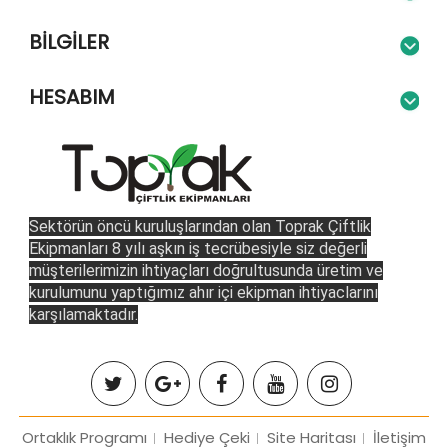
BILGILER
HESABIM
Sektörün öncü kuruluşlarından olan Toprak Çiftlik
Ekipmanları 8 yılı aşkın iş tecrübesiyle siz değerli
müşterilerimizin ihtiyaçları doğrultusunda üretim ve
kurulumunu yaptığımız ahır içi ekipman ihtiyaclarını
karşılamaktadır.
Ortaklık Programı
Hediye Çeki
Site Haritası
İletişim