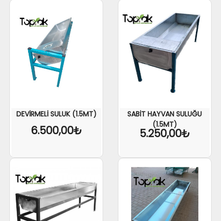
DEVİRMELİ SULUK (1.5MT)
SABİT HAYVAN SULUĞU
(1.5MT)
6.500,00₺
5.250,00₺