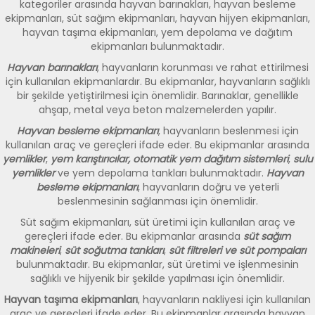
kategoriler arasında hayvan barınakları, hayvan besleme
ekipmanları, süt sağım ekipmanları, hayvan hijyen ekipmanları,
hayvan taşıma ekipmanları, yem depolama ve dağıtım
ekipmanları bulunmaktadır.
Hayvan barınakları
, hayvanların korunması ve rahat ettirilmesi
için kullanılan ekipmanlardır. Bu ekipmanlar, hayvanların sağlıklı
bir şekilde yetiştirilmesi için önemlidir. Barınaklar, genellikle
ahşap, metal veya beton malzemelerden yapılır.
Hayvan besleme ekipmanları
, hayvanların beslenmesi için
kullanılan araç ve gereçleri ifade eder. Bu ekipmanlar arasında
yemlikler
,
yem karıştırıcılar,
otomatik yem dağıtım sistemleri
,
sulu
yemlikler
ve yem depolama tankları bulunmaktadır.
Hayvan
besleme ekipmanları
, hayvanların doğru ve yeterli
beslenmesinin sağlanması için önemlidir.
Süt sağım ekipmanları, süt üretimi için kullanılan araç ve
gereçleri ifade eder. Bu ekipmanlar arasında
süt sağım
makineleri
,
süt soğutma tankları
,
süt filtreleri ve süt pompaları
bulunmaktadır. Bu ekipmanlar, süt üretimi ve işlenmesinin
sağlıklı ve hijyenik bir şekilde yapılması için önemlidir.
Hayvan taşıma ekipmanları
, hayvanların nakliyesi için kullanılan
araç ve gereçleri ifade eder. Bu ekipmanlar arasında hayvan