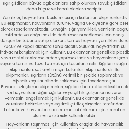
sığır çiftlikleri büyük, açık alanlara sahip olurken, tavuk çiftlikleri
daha küçük ve kapalı alanlara sahiptir.
Yemlikler, hayvanların beslenmesi için kullanılan ekipmanlardır.
Bu ekipmanlar, hayvanların türüne, yaşına ve diyetine göre özel
olarak tasarlanmaktadır. Örneğin, sığır yemlikleri, yemlerin doğru
miktarda ve doğru şekilde dağıtılmasını sağlamak için geniş,
düzgün bir tabana sahip olurken, kümes hayvanı yemlikleri daha
küçük ve kapalı alanlara sahip olabilir. Suluklar, hayvanların su
ihtiyacını karşılamak için kullanılır. Bu ekipmanlar genellikle plastik
veya metal malzemelerden yapılmaktadır ve hayvanların içme
suyunu temiz ve taze tutmak için tasarlanmıştır. Sığırların sağım
ekipmanları, süt üretimi için kullanılan ekipmanlardır. Bu
ekipmanlar, sığırların sütünü verimli bir şekilde toplamak ve
hijyenik koşullar altında saklamak için tasarlanmıştır.
Boynuzsuzlaştırma ekipmanları, sığırların hareketlerini kısıtlamak
ve hayvanların diğer sığırlar veya çiftlik çalışanlarına zarar
vermesini engellemek için kullanılır. Bu ekipmanlar genellikle
veteriner hekimler veya eğitimli çiftlik çalışanlar tarafından
kullanılır ve hayvanların acı çekmesini önlemek için mümkün
olan en az stresle kullanılmalıdır.
Hayvanların taşınması için kullanılan araçlar da hayvancılık