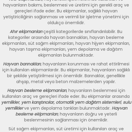
hayvanların bakımı, beslenmesi ve üretimi için gerekli araç ve
gereçleri ifade eder. Bu ekipmanlar, sağlıklı hayvan
yetiştiriciliğinin sağlanması ve verimli bir işletme yönetimi için
oldukça önemlidir.
Ahır ekipmanları
çeşitli kategorilerde sınıflandırılabilir. Bu
kategoriler arasında hayvan barınakları, hayvan besleme
ekipmanları, süt sağım ekipmanları, hayvan hijyen ekipmanları,
hayvan taşıma ekipmanları, yem depolama ve dağıtım
ekipmanları bulunmaktadır.
Hayvan barınakları
, hayvanların korunması ve rahat ettirilmesi
için kullanılan ekipmanlardır. Bu ekipmanlar, hayvanların sağlıklı
bir şekilde yetiştirilmesi için önemlidir. Barınaklar, genellikle
ahşap, metal veya beton malzemelerden yapılır.
Hayvan besleme ekipmanları
, hayvanların beslenmesi için
kullanılan araç ve gereçleri ifade eder. Bu ekipmanlar arasında
yemlikler
,
yem karıştırıcılar,
otomatik yem dağıtım sistemleri
,
sulu
yemlikler
ve yem depolama tankları bulunmaktadır.
Hayvan
besleme ekipmanları
, hayvanların doğru ve yeterli
beslenmesinin sağlanması için önemlidir.
Süt sağım ekipmanları, süt üretimi için kullanılan araç ve