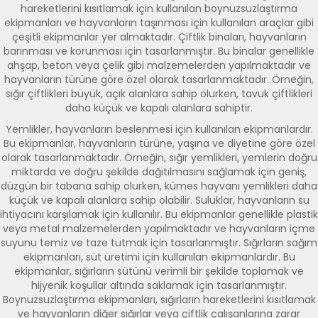
hareketlerini kısıtlamak için kullanılan boynuzsuzlaştırma
ekipmanları ve hayvanların taşınması için kullanılan araçlar gibi
çeşitli ekipmanlar yer almaktadır. Çiftlik binaları, hayvanların
barınması ve korunması için tasarlanmıştır. Bu binalar genellikle
ahşap, beton veya çelik gibi malzemelerden yapılmaktadır ve
hayvanların türüne göre özel olarak tasarlanmaktadır. Örneğin,
sığır çiftlikleri büyük, açık alanlara sahip olurken, tavuk çiftlikleri
daha küçük ve kapalı alanlara sahiptir.
Yemlikler, hayvanların beslenmesi için kullanılan ekipmanlardır.
Bu ekipmanlar, hayvanların türüne, yaşına ve diyetine göre özel
olarak tasarlanmaktadır. Örneğin, sığır yemlikleri, yemlerin doğru
miktarda ve doğru şekilde dağıtılmasını sağlamak için geniş,
düzgün bir tabana sahip olurken, kümes hayvanı yemlikleri daha
küçük ve kapalı alanlara sahip olabilir. Suluklar, hayvanların su
ihtiyacını karşılamak için kullanılır. Bu ekipmanlar genellikle plastik
veya metal malzemelerden yapılmaktadır ve hayvanların içme
suyunu temiz ve taze tutmak için tasarlanmıştır. Sığırların sağım
ekipmanları, süt üretimi için kullanılan ekipmanlardır. Bu
ekipmanlar, sığırların sütünü verimli bir şekilde toplamak ve
hijyenik koşullar altında saklamak için tasarlanmıştır.
Boynuzsuzlaştırma ekipmanları, sığırların hareketlerini kısıtlamak
ve hayvanların diğer sığırlar veya çiftlik çalışanlarına zarar