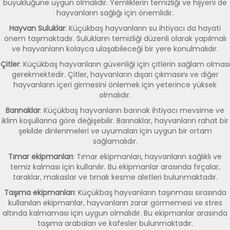
büyüklüğüne uygun olmalıdır. Yemliklerin temizliği ve hijyeni de
hayvanların sağlığı için önemlidir.
Hayvan Suluklar
: Küçükbaş hayvanların su ihtiyacı da hayati
önem taşımaktadır. Sulukların temizliği düzenli olarak yapılmalı
ve hayvanların kolayca ulaşabileceği bir yere konulmalıdır.
Çitler
: Küçükbaş hayvanların güvenliği için çitlerin sağlam olması
gerekmektedir. Çitler, hayvanların dışarı çıkmasını ve diğer
hayvanların içeri girmesini önlemek için yeterince yüksek
olmalıdır.
Barınaklar
: Küçükbaş hayvanların barınak ihtiyacı mevsime ve
iklim koşullarına göre değişebilir. Barınaklar, hayvanların rahat bir
şekilde dinlenmeleri ve uyumaları için uygun bir ortam
sağlamalıdır.
Tımar ekipmanları
: Tımar ekipmanları, hayvanların sağlıklı ve
temiz kalması için kullanılır. Bu ekipmanlar arasında fırçalar,
taraklar, makaslar ve tırnak kesme aletleri bulunmaktadır.
Taşıma ekipmanları
: Küçükbaş hayvanların taşınması sırasında
kullanılan ekipmanlar, hayvanların zarar görmemesi ve stres
altında kalmaması için uygun olmalıdır. Bu ekipmanlar arasında
taşıma arabaları ve kafesler bulunmaktadır.