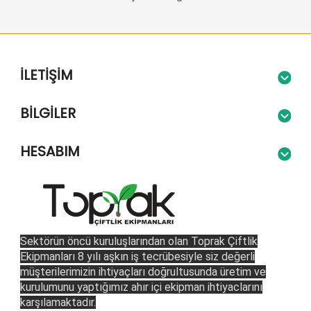
İLETIŞIM
BILGILER
HESABIM
Sektörün öncü kuruluşlarından olan Toprak Çiftlik
Ekipmanları 8 yılı aşkın iş tecrübesiyle siz değerli
müşterilerimizin ihtiyaçları doğrultusunda üretim ve
kurulumunu yaptığımız ahır içi ekipman ihtiyaclarını
karşılamaktadır.