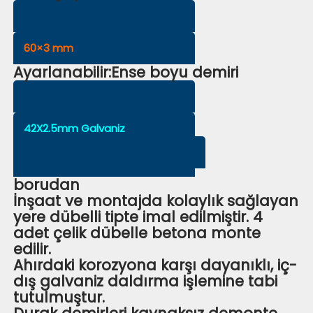
60×3 mm
Ayarlanabilir:Ense boyu demiri
42X2.5mm Galvaniz
borudan
İnşaat ve montajda kolaylık sağlayan
yere dübelli tipte imal edilmiştir. 4
adet çelik dübelle betona monte
edilir.
Ahırdaki korozyona karşı dayanıklı, iç-
dış galvaniz daldırma işlemine tabi
tutulmuştur.