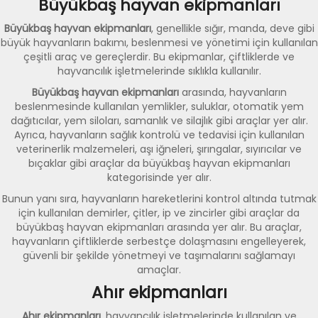
Büyükbaş hayvan ekipmanları
Büyükbaş hayvan ekipmanları
, genellikle sığır, manda, deve gibi
büyük hayvanların bakımı, beslenmesi ve yönetimi için kullanılan
çeşitli araç ve gereçlerdir. Bu ekipmanlar, çiftliklerde ve
hayvancılık işletmelerinde sıklıkla kullanılır.
Büyükbaş hayvan ekipmanları
arasında, hayvanların
beslenmesinde kullanılan yemlikler, suluklar, otomatik yem
dağıtıcılar, yem siloları, samanlık ve silajlık gibi araçlar yer alır.
Ayrıca, hayvanların sağlık kontrolü ve tedavisi için kullanılan
veterinerlik malzemeleri, aşı iğneleri, şırıngalar, sıyırıcılar ve
bıçaklar gibi araçlar da büyükbaş hayvan ekipmanları
kategorisinde yer alır.
Bunun yanı sıra, hayvanların hareketlerini kontrol altında tutmak
için kullanılan demirler, çitler, ip ve zincirler gibi araçlar da
büyükbaş hayvan ekipmanları arasında yer alır. Bu araçlar,
hayvanların çiftliklerde serbestçe dolaşmasını engelleyerek,
güvenli bir şekilde yönetmeyi ve taşımalarını sağlamayı
amaçlar.
Ahır ekipmanları
Ahır ekipmanları
, hayvancılık işletmelerinde kullanılan ve