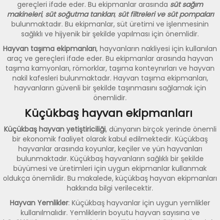
gereçleri ifade eder. Bu ekipmanlar arasında
süt sağım
makineleri
,
süt soğutma tankları
,
süt filtreleri ve süt pompaları
bulunmaktadır. Bu ekipmanlar, süt üretimi ve işlenmesinin
sağlıklı ve hijyenik bir şekilde yapılması için önemlidir.
Hayvan taşıma ekipmanları
, hayvanların nakliyesi için kullanılan
araç ve gereçleri ifade eder. Bu ekipmanlar arasında hayvan
taşıma kamyonları, römorklar, taşıma konteynırları ve hayvan
nakil kafesleri bulunmaktadır. Hayvan taşıma ekipmanları,
hayvanların güvenli bir şekilde taşınmasını sağlamak için
önemlidir.
Küçükbaş hayvan ekipmanları
Küçükbaş hayvan yetiştiriciliği
, dünyanın birçok yerinde önemli
bir ekonomik faaliyet olarak kabul edilmektedir. Küçükbaş
hayvanlar arasında koyunlar, keçiler ve yün hayvanları
bulunmaktadır. Küçükbaş hayvanların sağlıklı bir şekilde
büyümesi ve üretimleri için uygun ekipmanlar kullanmak
oldukça önemlidir. Bu makalede, küçükbaş hayvan ekipmanları
hakkında bilgi verilecektir.
Hayvan Yemlikler
: Küçükbaş hayvanlar için uygun yemlikler
kullanılmalıdır. Yemliklerin boyutu hayvan sayısına ve