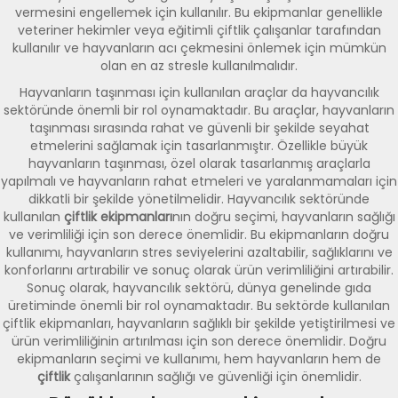
vermesini engellemek için kullanılır. Bu ekipmanlar genellikle
veteriner hekimler veya eğitimli çiftlik çalışanlar tarafından
kullanılır ve hayvanların acı çekmesini önlemek için mümkün
olan en az stresle kullanılmalıdır.
Hayvanların taşınması için kullanılan araçlar da hayvancılık
sektöründe önemli bir rol oynamaktadır. Bu araçlar, hayvanların
taşınması sırasında rahat ve güvenli bir şekilde seyahat
etmelerini sağlamak için tasarlanmıştır. Özellikle büyük
hayvanların taşınması, özel olarak tasarlanmış araçlarla
yapılmalı ve hayvanların rahat etmeleri ve yaralanmamaları için
dikkatli bir şekilde yönetilmelidir. Hayvancılık sektöründe
kullanılan
çiftlik ekipmanları
nın doğru seçimi, hayvanların sağlığı
ve verimliliği için son derece önemlidir. Bu ekipmanların doğru
kullanımı, hayvanların stres seviyelerini azaltabilir, sağlıklarını ve
konforlarını artırabilir ve sonuç olarak ürün verimliliğini artırabilir.
Sonuç olarak, hayvancılık sektörü, dünya genelinde gıda
üretiminde önemli bir rol oynamaktadır. Bu sektörde kullanılan
çiftlik ekipmanları, hayvanların sağlıklı bir şekilde yetiştirilmesi ve
ürün verimliliğinin artırılması için son derece önemlidir. Doğru
ekipmanların seçimi ve kullanımı, hem hayvanların hem de
çiftlik
çalışanlarının sağlığı ve güvenliği için önemlidir.