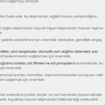
larını sağlamayı amaçlar.
i ifade eder. Bu ekipmanlar, sağlıklı hayvan yetiştiriciliğinin
.
, süt sağım ekipmanları, hayvan hijyen ekipmanları, hayvan taşıma
r.
şekilde yetiştirilmesi için önemlidir. Barınaklar, genellikle ahşap,
likler
,
yem karıştırıcılar,
otomatik yem dağıtım sistemleri
,
sulu
rli beslenmesinin sağlanması için önemlidir.
soğutma tankları
,
süt filtreleri ve süt pompaları
bulunmaktadır. Bu
için önemlidir.
aşıma kamyonları, römorklar, taşıma konteynırları ve hayvan nakil
ını sağlamak için önemlidir.
lar arasında koyunlar, keçiler ve yün hayvanları bulunmaktadır.
ede, küçükbaş hayvan ekipmanları hakkında bilgi verilecektir.