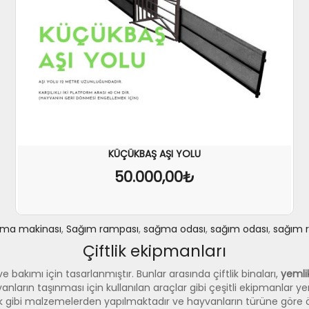
KÜÇÜKBAŞ AŞI YOLU
50.000,00₺
ma makinası
,
Sağım rampası
,
sağma odası
,
sağım odası
,
sağım 
Çiftlik ekipmanları
SEPETE EKLE
İNCELE
e bakımı için tasarlanmıştır. Bunlar arasında çiftlik binaları,
yemlik
nların taşınması için kullanılan araçlar gibi çeşitli ekipmanlar ye
ik gibi malzemelerden yapılmaktadır ve hayvanların türüne göre öze