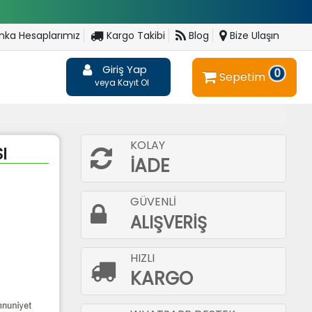
ka Hesaplarımız
Kargo Takibi
Blog
Bize Ulaşın
Giriş Yap
0
Sepetim
veya Kayıt Ol
KOLAY
I
İADE
GÜVENLİ
ALIŞVERİŞ
HIZLI
KARGO