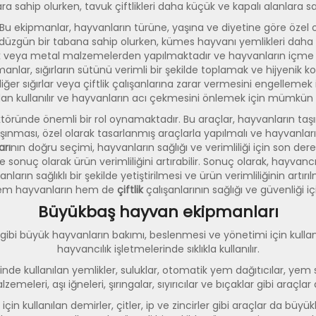
ra sahip olurken, tavuk çiftlikleri daha küçük ve kapalı alanlara sa
 Bu ekipmanlar, hayvanların türüne, yaşına ve diyetine göre özel o
düzgün bir tabana sahip olurken, kümes hayvanı yemlikleri daha küç
lastik veya metal malzemelerden yapılmaktadır ve hayvanların içme
manlar, sığırların sütünü verimli bir şekilde toplamak ve hijyenik 
diğer sığırlar veya çiftlik çalışanlarına zarar vermesini engellemek 
ından kullanılır ve hayvanların acı çekmesini önlemek için mümkün o
ktöründe önemli bir rol oynamaktadır. Bu araçlar, hayvanların taş
şınması, özel olarak tasarlanmış araçlarla yapılmalı ve hayvanları
arı
nın doğru seçimi, hayvanların sağlığı ve verimliliği için son de
ilir ve sonuç olarak ürün verimliliğini artırabilir. Sonuç olarak, hayv
ların sağlıklı bir şekilde yetiştirilmesi ve ürün verimliliğinin ar
hem hayvanların hem de
çiftlik
çalışanlarının sağlığı ve güvenliği iç
Büyükbaş hayvan ekipmanları
 gibi büyük hayvanların bakımı, beslenmesi ve yönetimi için kullanı
hayvancılık işletmelerinde sıklıkla kullanılır.
 kullanılan yemlikler, suluklar, otomatik yem dağıtıcılar, yem silol
alzemeleri, aşı iğneleri, şırıngalar, sıyırıcılar ve bıçaklar gibi ara
çin kullanılan demirler, çitler, ip ve zincirler gibi araçlar da bü