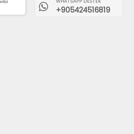
WHATSAPP DESTEK
+905424516819