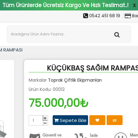
Tüm Ürünlerde Ücretsiz Kargo Ve Hızlı Teslimat..!
x
0542 451 68 19
Ban
M RAMPASI
KÜÇÜKBAŞ SAĞIM RAMPAS
Markalar
Toprak Çiftlik Ekipmanları
Ürün Kodu: 00012
75.000,00₺
Sepete Ekle