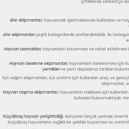
çiftliklerde serbestçe d
Ahır ekipmanları
, hayvancılık işletmelerinde kullanılan ve hay
Ahır ekipmanları
çeşitli kategorilerde sınıflandırılabilir. Bu ka
e
Hayvan barınakları
, hayvanların korunması ve rahat ettirilmesi iç
Hayvan besleme ekipmanları
, hayvanların beslenmesi için k
yemlikler
ve yem depolama tankları bulunm
Süt sağım ekipmanları, süt üretimi için kullanılan araç ve gereç
ekipmanlar, sü
Hayvan taşıma ekipmanları
, hayvanların nakliyesi için kullanı
kafesleri bulunmaktadır. Ha
Küçükbaş hayvan yetiştiriciliği
, dünyanın birçok yerinde önemli 
Küçükbaş hayvanların sağlıklı bir şekilde büyümesi ve üretim