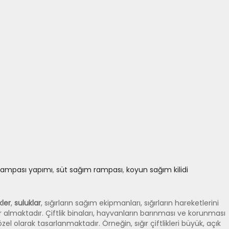
rampası yapımı
,
süt sağım rampası
,
koyun sağım kilidi
ler
,
suluklar
, sığırların sağım ekipmanları, sığırların hareketlerini
r almaktadır. Çiftlik binaları, hayvanların barınması ve korunması
l olarak tasarlanmaktadır. Örneğin, sığır çiftlikleri büyük, açık