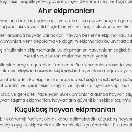
olaşmasını engelleyerek, güvenli bir şekilde yönetmeyi ve taşıma
Ahır ekipmanları
vanların bakımı, beslenmesi ve üretimi için gerekli araç ve gereçler
sağlanması ve verimli bir işletme yönetimi için oldukça önemlidir
tegoriler arasında hayvan barınakları, hayvan besleme ekipmanları
kipmanları, yem depolama ve dağıtım ekipmanları bulunmaktadı
in kullanılan ekipmanlardır. Bu ekipmanlar, hayvanların sağlıklı bir 
metal veya beton malzemelerden yapılır.
ullanılan araç ve gereçleri ifade eder. Bu ekipmanlar arasında
yem
aktadır.
Hayvan besleme ekipmanları
, hayvanların doğru ve yete
leri ifade eder. Bu ekipmanlar arasında
süt sağım makineleri
,
süt 
t üretimi ve işlenmesinin sağlıklı ve hijyenik bir şekilde yapılması 
lan araç ve gereçleri ifade eder. Bu ekipmanlar arasında hayvan t
yvan taşıma ekipmanları, hayvanların güvenli bir şekilde taşınmas
Küçükbaş hayvan ekipmanları
bir ekonomik faaliyet olarak kabul edilmektedir. Küçükbaş hayvan
leri için uygun ekipmanlar kullanmak oldukça önemlidir. Bu makal