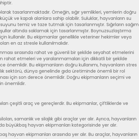
hiptir.
larak tasarlanmaktadır. Örneğin, sığır yemlikleri, yemlerin doğru
ük ve kapalı alanlara sahip olabilir. Suluklar, hayvanların su
 suyunu temiz ve taze tutmak için tasarlanmıştır. Sığırların sağım
koşullar altında saklamak için tasarlanmıştır. Boynuzsuzlaştırma
için kullanılır. Bu ekipmanlar genellikle veteriner hekimler veya
lan en az stresle kullanılmalıdır.
ınması sırasında rahat ve güvenli bir şekilde seyahat etmelerini
n rahat etmeleri ve yaralanmamaları için dikkatli bir şekilde
rece önemlidir. Bu ekipmanların doğru kullanımı, hayvanların stres
ancılık sektörü, dünya genelinde gıda üretiminde önemli bir rol
tırılması için son derece önemlidir. Doğru ekipmanların seçimi ve
in önemlidir.
lan çeşitli araç ve gereçlerdir. Bu ekipmanlar, çiftliklerde ve
arı, samanlık ve silajlık gibi araçlar yer alır. Ayrıca, hayvanların
çlar da büyükbaş hayvan ekipmanları kategorisinde yer alır.
yükbaş hayvan ekipmanları arasında yer alır. Bu araçlar, hayvanların