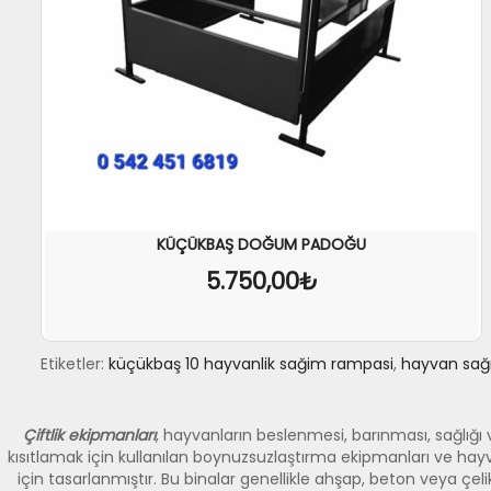
KÜÇÜKBAŞ DOĞUM PADOĞU
5.750,00₺
Etiketler:
küçükbaş 10 hayvanlik sağim rampasi
,
hayvan sağ
SEPETE EKLE
İNCELE
Çiftlik ekipmanları
, hayvanların beslenmesi, barınması, sağlığı v
kısıtlamak için kullanılan boynuzsuzlaştırma ekipmanları ve hayva
için tasarlanmıştır. Bu binalar genellikle ahşap, beton veya çel