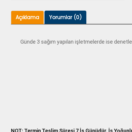
Açıklama
Yorumlar (0)
Günde 3 sağım yapılan işletmelerde ise denetl
NOT: Termin Teslim Süresi 7 İş Günüdür. İş Yoğun